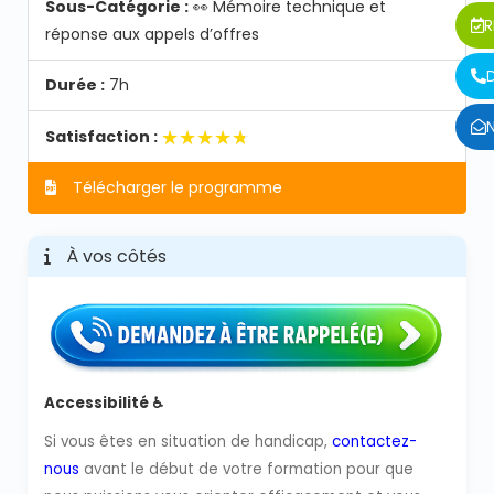
Sous-Catégorie :
👀 Mémoire technique et
R
réponse aux appels d’offres
Durée :
7h
★★★★★
★★★★★
Satisfaction :
Télécharger le programme
À vos côtés
Accessibilité ♿
Si vous êtes en situation de handicap,
contactez-
nous
avant le début de votre formation pour que