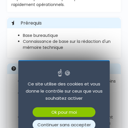
rapidement opérationnels.
Prérequis
Base bureautique
Connaissance de base sur la rédaction d'un
mémoire technique
Modalités d'évaluation et de suivi
En amont de la formation : recueil des besoins
Ce site utilise des cookies et vous
et auto-positionnement invidivuel,
donne le contrôle sur ceux que vous
Tout au long de la formation : évaluation
souhaitez activer
continue des acquis avec des questions
orales, des exercices, des QCM, des cas
pratiques ou mises en situation...
Ok pour moi
En fin de la formation : auto-positionnement
et évaluation individuelle des compétences
Continuer sans accepter