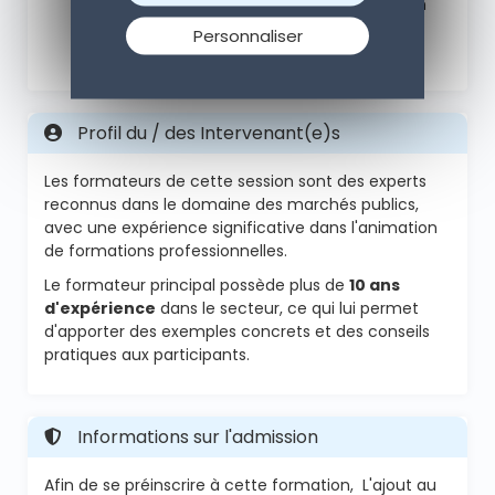
acquises + un questionnaire de satisfaction
pour juger de la qualité et pertinence du
Personnaliser
contenu.
Profil du / des Intervenant(e)s
Les formateurs de cette session sont des experts
reconnus dans le domaine des marchés publics,
avec une expérience significative dans l'animation
de formations professionnelles.
Le formateur principal possède plus de
10 ans
d'expérience
dans le secteur, ce qui lui permet
d'apporter des exemples concrets et des conseils
pratiques aux participants.
Informations sur l'admission
Afin de se préinscrire à cette formation, L'ajout au