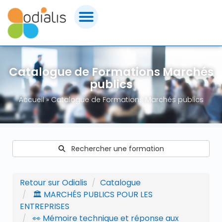
Panneau de gestion des cookies
FORMATIONS MARCHÉS PUBLICS
Catalogue de Formations Marchés
CERTIFICATIONS
publics
Accueil
»
Catalogue de Formations Marchés publics
CONSEILS & ACCOMPAGNEMENT
OUTILS & ASSISTANCE
Rechercher une formation
ACHETEURS PUBLICS
Retour sur Odialis
Catalogue
QUI SOMMES-NOUS ?
🏛️ MARCHÉS PUBLICS POUR LES
ENTREPRISES
CONTACT ODIALIS
👀 Mémoire technique et réponse aux