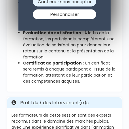
Continuer sans accepter
Évaluations durant la formation
: Les
connaissances des participants seront
Personnaliser
évaluées tout au long de la session pour
assurer une bonne compréhension des
concepts abordés.
Évaluation de satisfaction
: À la fin de la
formation, les participants compléteront une
évaluation de satisfaction pour donner leur
retour sur le contenu et la présentation de la
formation.
Certificat de participation
: Un certificat
sera remis à chaque participant à l'issue de la
formation, attestant de leur participation et
des compétences acquises.
Profil du / des Intervenant(e)s
Les formateurs de cette session sont des experts
reconnus dans le domaine des marchés publics,
avec une expérience significative dans l'animation