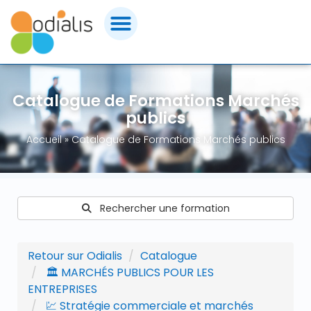
Panneau de gestion des cookies
FORMATIONS MARCHÉS PUBLICS
Catalogue de Formations Marchés
CERTIFICATIONS
publics
Accueil
»
Catalogue de Formations Marchés publics
CONSEILS & ACCOMPAGNEMENT
OUTILS & ASSISTANCE
Rechercher une formation
ACHETEURS PUBLICS
Retour sur Odialis
Catalogue
QUI SOMMES-NOUS ?
🏛️ MARCHÉS PUBLICS POUR LES
ENTREPRISES
CONTACT ODIALIS
💹 Stratégie commerciale et marchés