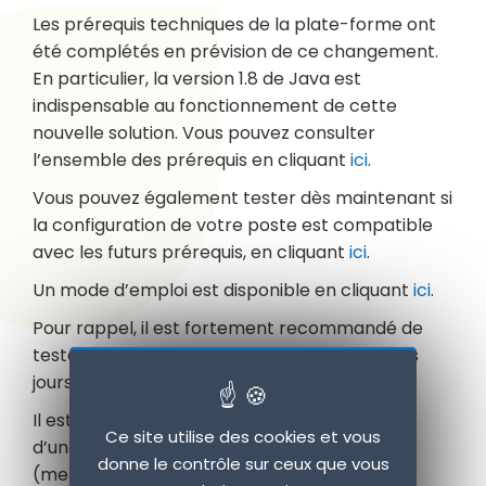
Les prérequis techniques de la plate-forme ont
été complétés en prévision de ce changement.
En particulier, la version 1.8 de Java est
indispensable au fonctionnement de cette
nouvelle solution. Vous pouvez consulter
l’ensemble des prérequis en cliquant
ici
.
Vous pouvez également tester dès maintenant si
la configuration de votre poste est compatible
avec les futurs prérequis, en cliquant
ici
.
Un mode d’emploi est disponible en cliquant
ici
.
Pour rappel, il est fortement recommandé de
tester la configuration de son poste quelques
jours avant le dépôt d’une offre.
Il est également possible de tester le dépôt
Ce site utilise des cookies et vous
d’une réponse sur une consultation de test
donne le contrôle sur ceux que vous
(menu Aide).