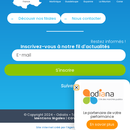
Découvir nos filiales
Nous contacter
Restez informés !
Inscrivez-vous à notre fil d'actualités
Suivez-nous sur les réseaux :
Le partenaire de votre
© Copyright 2024 – Odialis • Tous Droits Réservés
performance
Mentions légales
|
CGV
|
Glossaire
En savoir plus
Site internet créé par l’Agence Quarante3