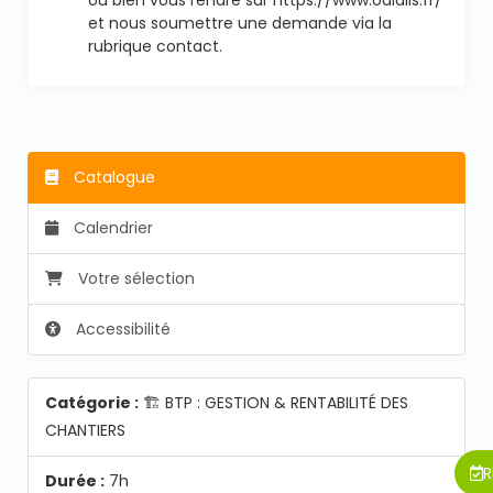
ou bien vous rendre sur https://www.odialis.fr/
et nous soumettre une demande via la
rubrique contact.
Catalogue
Calendrier
Votre sélection
Accessibilité
Catégorie :
🏗️ BTP : GESTION & RENTABILITÉ DES
CHANTIERS
R
Durée :
7h