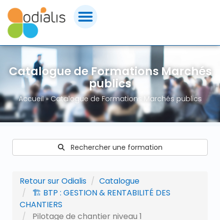
Panneau de gestion des cookies
FORMATIONS MARCHÉS PUBLICS
Catalogue de Formations Marchés
CERTIFICATIONS
publics
Accueil
»
Catalogue de Formations Marchés publics
CONSEILS & ACCOMPAGNEMENT
OUTILS & ASSISTANCE
Rechercher une formation
ACHETEURS PUBLICS
Retour sur Odialis
Catalogue
QUI SOMMES-NOUS ?
🏗️ BTP : GESTION & RENTABILITÉ DES
CHANTIERS
CONTACT ODIALIS
Pilotage de chantier niveau 1