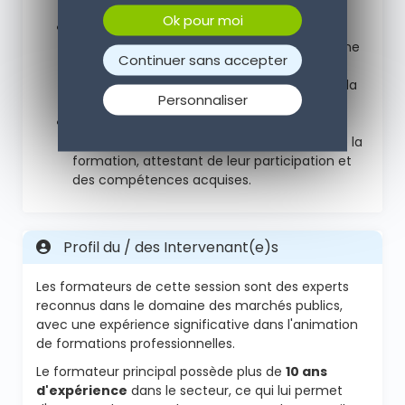
concepts abordés.
Ok pour moi
Évaluation de satisfaction
: À la fin de la
formation, les participants compléteront une
Continuer sans accepter
évaluation de satisfaction pour donner leur
retour sur le contenu et la présentation de la
Personnaliser
formation.
Certificat de participation
: Un certificat
sera remis à chaque participant à l'issue de la
formation, attestant de leur participation et
des compétences acquises.
Profil du / des Intervenant(e)s
Les formateurs de cette session sont des experts
reconnus dans le domaine des marchés publics,
avec une expérience significative dans l'animation
de formations professionnelles.
Le formateur principal possède plus de
10 ans
d'expérience
dans le secteur, ce qui lui permet