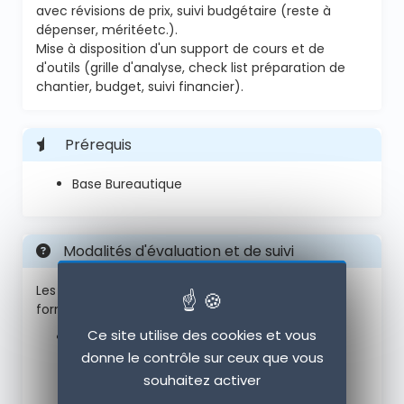
avec révisions de prix, suivi budgétaire (reste à
dépenser, méritéetc.).
Mise à disposition d'un support de cours et de
d'outils (grille d'analyse, check list préparation de
chantier, budget, suivi financier).
Prérequis
Base Bureautique
Modalités d'évaluation et de suivi
Les modalités d'évaluation des acquis de la
formation incluent :
Ce site utilise des cookies et vous
Évaluations durant la formation
: Les
donne le contrôle sur ceux que vous
connaissances des participants seront
évaluées tout au long de la session pour
souhaitez activer
assurer une bonne compréhension des